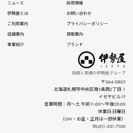
ニュース
採⽤情報
伊勢屋とは
お問い合わせ
ご利用案内
プライバシーポリシー
店舗案内
買取案内
事業紹介
ブランド
信頼と実績の伊勢屋グループ
〒064-0805
北海道札幌市中央区南5条⻄2丁⽬-1
イセヤビル1F
営業時間：⽉〜⼟ 午前11:00〜午後20:00
休業⽇:⽇曜⽇
（GW‧お盆‧正⽉は⼀部休業）
TEL:011-531-7100