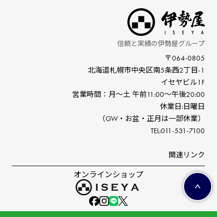
信頼と実績の伊勢屋グループ
〒064-0805
北海道札幌市中央区南5条⻄2丁⽬-1
イセヤビル1F
営業時間：⽉〜⼟ 午前11:00〜午後20:00
休業⽇:⽇曜⽇
（GW‧お盆‧正⽉は⼀部休業）
TEL:011-531-7100
関連リンク
オンラインショップ