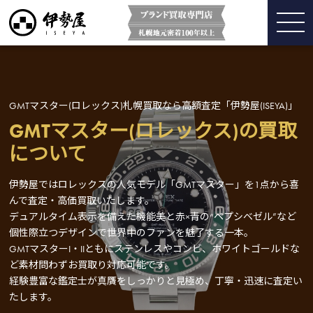
GMTマスター(ロレックス)札幌買取なら高額査定「伊勢屋(ISEYA)」
GMTマスター(ロレックス)の買取
について
伊勢屋ではロレックスの人気モデル「GMTマスター」を1点から喜
んで査定・高価買取いたします。
デュアルタイム表示を備えた機能美と赤×青の“ペプシベゼル”など
個性際立つデザインで世界中のファンを魅了する一本。
GMTマスターI・IIともにステンレスやコンビ、ホワイトゴールドな
ど素材問わずお買取り対応可能です。
経験豊富な鑑定士が真贋をしっかりと見極め、丁寧・迅速に査定い
たします。