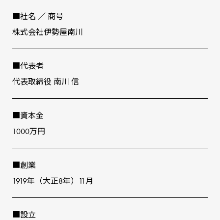
■社名 ∕ 商号
株式会社伊勢屋南川
■代表者
代表取締役 南川 信
■資本⾦
1000万円
■創業
1919年（⼤正8年）11⽉
■設⽴