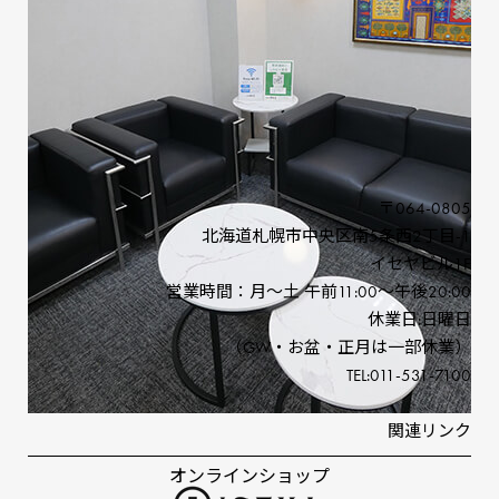
店舗案内
買取案内
事業紹介
ブランド
信頼と実績の伊勢屋グループ
〒064-0805
北海道札幌市中央区南5条⻄2丁⽬-1
イセヤビル1F
営業時間：⽉〜⼟ 午前11:00〜午後20:00
休業⽇:⽇曜⽇
（GW‧お盆‧正⽉は⼀部休業）
TEL:011-531-7100
関連リンク
オンラインショップ