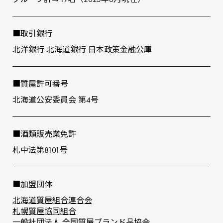
■取引銀⾏
北洋銀⾏ 北海道銀⾏ ⽇本政策⾦融公庫
■質屋許可番号
北海道公安委員会 第4号
■酒類販売業免許
札中法第8101号
■加盟団体
北海道質屋組合連合会
札幌質屋協同組合
⼀般社団法⼈ 全国質屋ブランド品協会