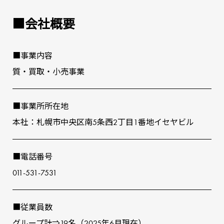
■会社概要
■事業内容
質‧買取‧⼩売事業
■事業所所在地
本社：札幌市中央区南5条⻄2丁⽬1番地イセヤビル
■電話番号
011-531-7531
■従業員数
グループ計⇒19名（2025年6⽉現在）