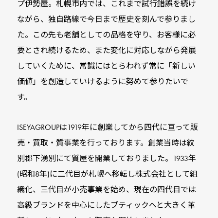
プ伊勢屋。札幌市内では、これまで試行錯誤を続け
ながら、独自路線で
今日まで歴史を刻んで参りまし
た。この先も老舗としての品格を守り、お客様に必
要と
され続けるため、また変化に対応しながら発展
していくために、常識にはとらわれず
常に「新しい
価値」を創造していけるように努めて参りたいで
す。
ISEYAGROUPは
1919年に創業してから四代に亘って販
売‧買取‧質事業を行っております。創業当時は
紋
別郡下湧別にて質屋を開業しておりました。1933年
(昭和8年)に二代目が札幌へ移転し
株式会社として組
織化、三代目が小売事業を始め、現在の四代目では
高級ブランドを
中心にしたブティックへと大きく革