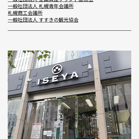
⼀般社団法⼈ 札幌⻘年会議所
札幌商⼯会議所
⼀般社団法⼈ すすきの観光協会