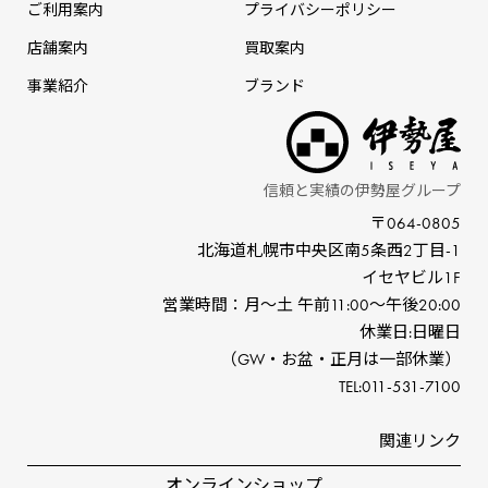
ご利用案内
プライバシーポリシー
店舗案内
買取案内
事業紹介
ブランド
信頼と実績の伊勢屋グループ
〒064-0805
北海道札幌市中央区南5条⻄2丁⽬-1
イセヤビル1F
営業時間：⽉〜⼟ 午前11:00〜午後20:00
休業⽇:⽇曜⽇
（GW‧お盆‧正⽉は⼀部休業）
TEL:011-531-7100
関連リンク
オンラインショップ