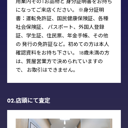
⽤案内その1お品物と
⾝分証明書をお持ち
になってご来店ください。
※⾝分証明
書：運転免許証、国⺠健康保険証、各種
社会保険証、
パスポート、外国⼈登録
証、学⽣証、住⺠票、年⾦⼿帳、その他
の
発⾏の免許証など。初めての⽅は本⼈
確認資料をお持ち下さい。
18歳未満の⽅
は、質屋営業⽅で決められていますの
で、
お取引はできません。
02.店頭にて査定