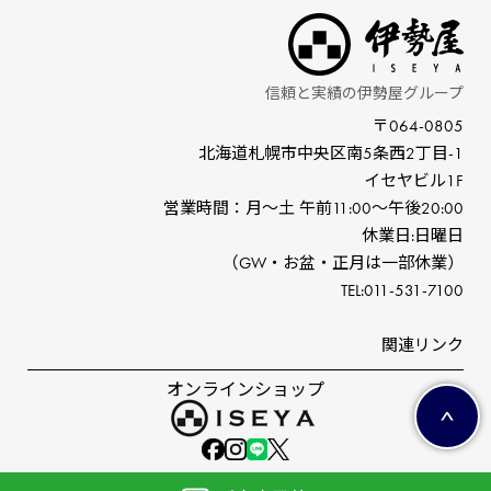
信頼と実績の伊勢屋グループ
〒064-0805
北海道札幌市中央区南5条⻄2丁⽬-1
イセヤビル1F
営業時間：⽉〜⼟ 午前11:00〜午後20:00
休業⽇:⽇曜⽇
（GW‧お盆‧正⽉は⼀部休業）
TEL:011-531-7100
関連リンク
オンラインショップ
©ISEYA co,ltd.All right reserved