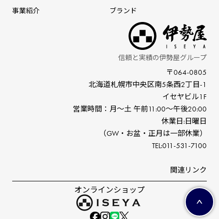
事業紹介
ブランド
信頼と実績の伊勢屋グループ
〒064-0805
北海道札幌市中央区南5条⻄2丁⽬-1
イセヤビル1F
営業時間：⽉〜⼟ 午前11:00〜午後20:00
休業⽇:⽇曜⽇
（GW‧お盆‧正⽉は⼀部休業）
TEL:011-531-7100
関連リンク
オンラインショップ