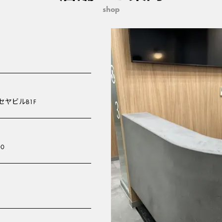
shop
ヤビルB1F
00