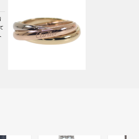
情
て
ト