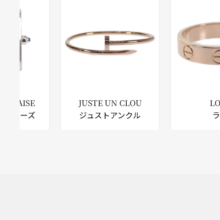
RANCAISE
JUSTE UN CLOU
L
ランセーズ
ジュストアンクル