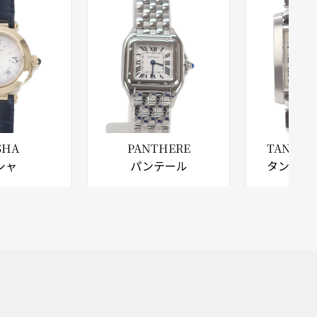
SHA
PANTHERE
TANK F
シャ
パンテール
タンクフ