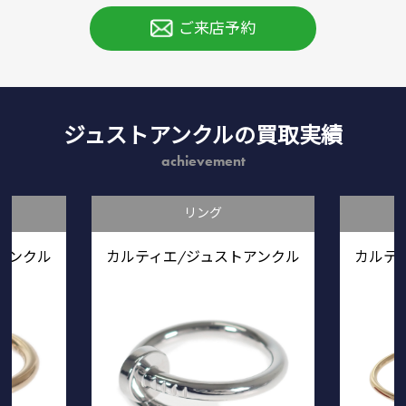
ご来店予約
ジュストアンクルの買取実績
achievement
リング
アンクル
カルティエ/ジュストアンクル
カルテ