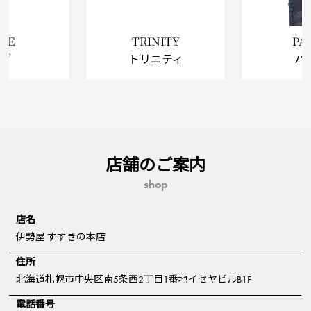
OVE
TRINITY
PA
ラブ
トリニティ
パ
店舗のご案内
shop
店名
伊勢屋 すすきの本店
住所
北海道札幌市中央区南5条西2丁目1番地イセヤビルB1F
電話番号