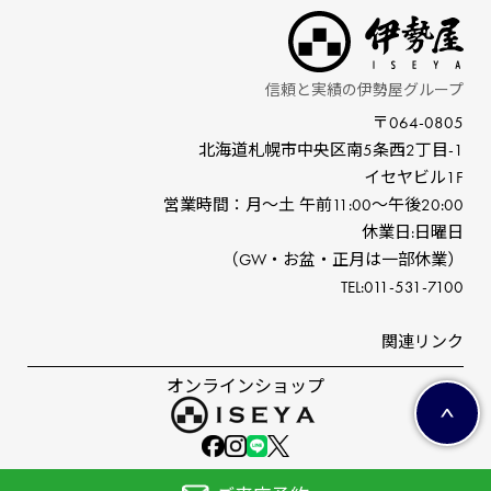
信頼と実績の伊勢屋グループ
〒064-0805
北海道札幌市中央区南5条⻄2丁⽬-1
イセヤビル1F
営業時間：⽉〜⼟ 午前11:00〜午後20:00
休業⽇:⽇曜⽇
（GW‧お盆‧正⽉は⼀部休業）
TEL:011-531-7100
関連リンク
オンラインショップ
©ISEYA co,ltd.All right reserved