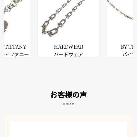
O TIFFANY
HARDWEAR
BY TH
ゥティファニー
ハードウェア
バイ
お客様の声
voice