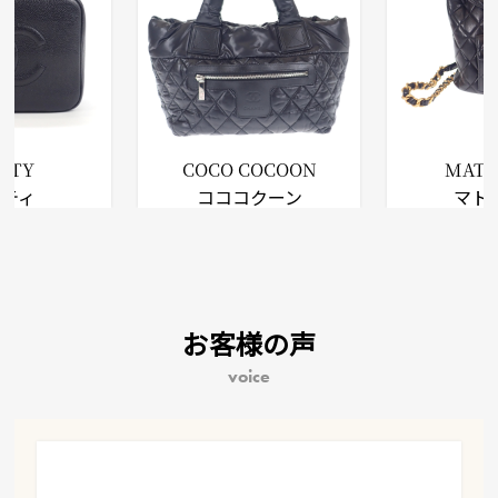
NITY
COCO COCOON
MATE
ニティ
コココクーン
マト
お客様の声
voice