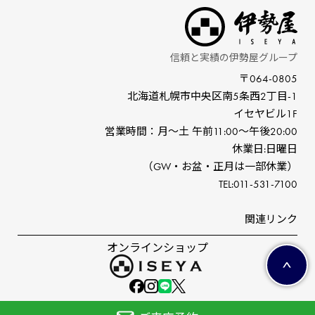
信頼と実績の伊勢屋グループ
〒064-0805
北海道札幌市中央区南5条⻄2丁⽬-1
イセヤビル1F
営業時間：⽉〜⼟ 午前11:00〜午後20:00
休業⽇:⽇曜⽇
（GW‧お盆‧正⽉は⼀部休業）
TEL:011-531-7100
関連リンク
オンラインショップ
©ISEYA co,ltd.All right reserved