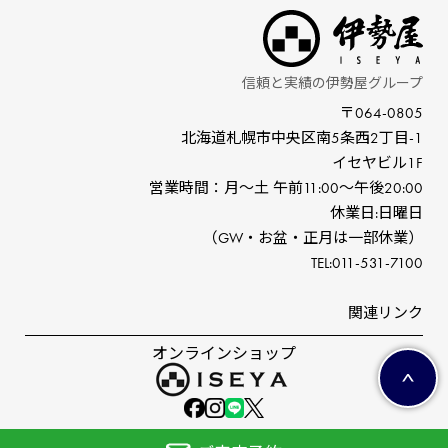
信頼と実績の伊勢屋グループ
〒064-0805
北海道札幌市中央区南5条⻄2丁⽬-1
イセヤビル1F
営業時間：⽉〜⼟ 午前11:00〜午後20:00
休業⽇:⽇曜⽇
（GW‧お盆‧正⽉は⼀部休業）
TEL:011-531-7100
関連リンク
オンラインショップ
©ISEYA co,ltd.All right reserved