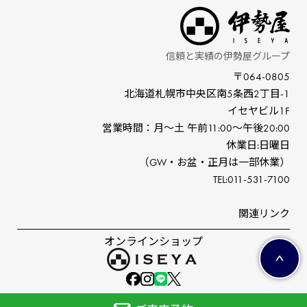
信頼と実績の伊勢屋グループ
〒064-0805
北海道札幌市中央区南5条⻄2丁⽬-1
イセヤビル1F
営業時間：⽉〜⼟ 午前11:00〜午後20:00
休業⽇:⽇曜⽇
（GW‧お盆‧正⽉は⼀部休業）
TEL:011-531-7100
関連リンク
オンラインショップ
©ISEYA co,ltd.All right reserved