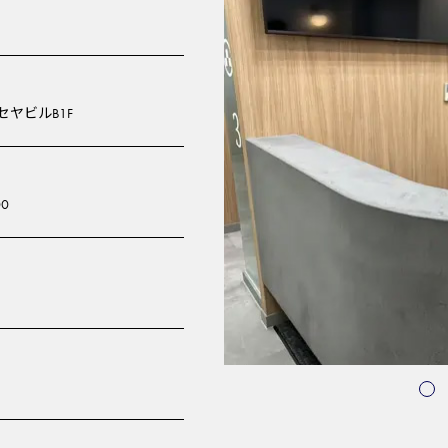
ヤビルB1F
00