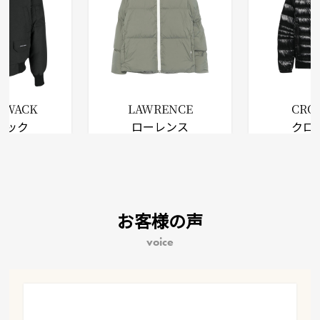
LIWACK
LAWRENCE
CRO
ワック
ローレンス
クロ
お客様の声
voice