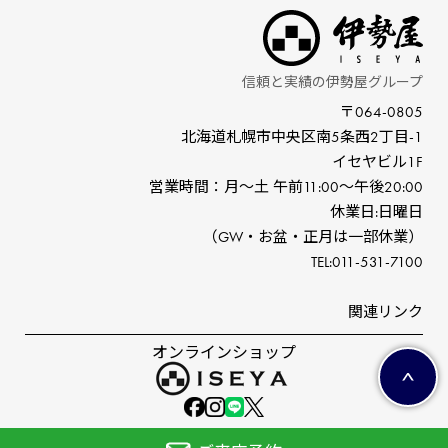
信頼と実績の伊勢屋グループ
〒064-0805
北海道札幌市中央区南5条⻄2丁⽬-1
イセヤビル1F
営業時間：⽉〜⼟ 午前11:00〜午後20:00
休業⽇:⽇曜⽇
（GW‧お盆‧正⽉は⼀部休業）
TEL:011-531-7100
関連リンク
オンラインショップ
©ISEYA co,ltd.All right reserved