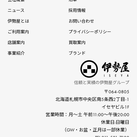
ニュース
採⽤情報
伊勢屋とは
お問い合わせ
ご利用案内
プライバシーポリシー
店舗案内
買取案内
事業紹介
ブランド
信頼と実績の伊勢屋グループ
〒064-0805
北海道札幌市中央区南5条⻄2丁⽬-1
イセヤビル1F
営業時間：⽉〜⼟ 午前11:00〜午後20:00
休業⽇:⽇曜⽇
（GW‧お盆‧正⽉は⼀部休業）