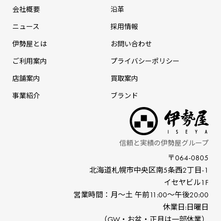
会社概要
沿革
ニュース
採⽤情報
伊勢屋とは
お問い合わせ
ご利用案内
プライバシーポリシー
店舗案内
買取案内
事業紹介
ブランド
信頼と実績の伊勢屋グループ
〒064-0805
北海道札幌市中央区南5条⻄2丁⽬-1
イセヤビル1F
営業時間：⽉〜⼟ 午前11:00〜午後20:00
休業⽇:⽇曜⽇
（GW‧お盆‧正⽉は⼀部休業）