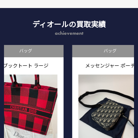
ディオールの買取実績
achievement
バッグ
ージ
メッセンジャー ポーチ
Saddl