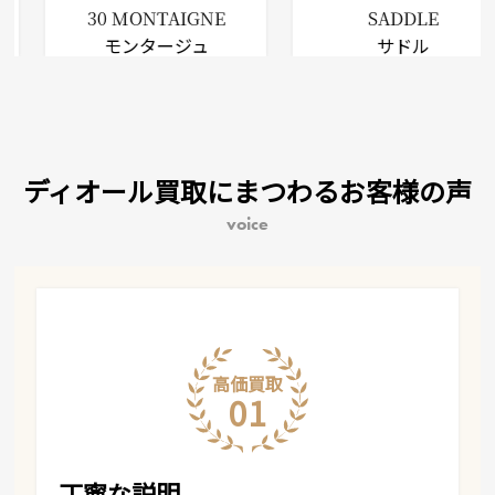
NTAIGNE
SADDLE
DIOR B
タージュ
サドル
ブッ
ディオール買取にまつわるお客様の声
voice
高価買取
01
丁寧な説明