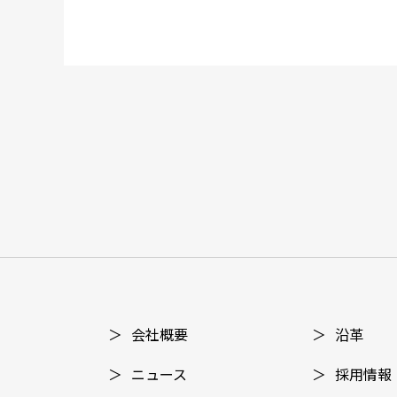
＞
会社概要
＞
沿革
＞
ニュース
＞
採⽤情報