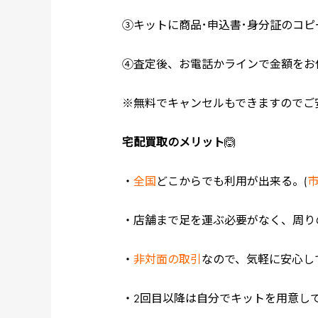
③キットに商品･申込書･身分証のコ
④査定後、お電話かラインで金額をお
※無料でキャンセルもできますのでご
宅配買取のメリット
🙆
・
全国
どこからでも利用が出来る。(
・店舗まで足を運ぶ必要がなく、周り
・
非対面の取引
なので、気軽に安心し
・2回目以降は自分でキットを用意し