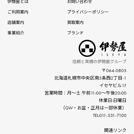
伊勢屋とは
お問い合わせ
ご利用案内
プライバシーポリシー
店舗案内
買取案内
事業紹介
ブランド
信頼と実績の伊勢屋グループ
〒064-0805
北海道札幌市中央区南5条⻄2丁⽬-1
イセヤビル1F
営業時間：⽉〜⼟ 午前11:00〜午後20:00
休業⽇:⽇曜⽇
（GW‧お盆‧正⽉は⼀部休業）
TEL:011-531-7100
関連リンク