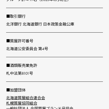
■取引銀⾏
北洋銀⾏ 北海道銀⾏ ⽇本政策⾦融公庫
■質屋許可番号
北海道公安委員会 第4号
■酒類販売業免許
札中法第8101号
■加盟団体
北海道質屋組合連合会
札幌質屋協同組合
⼀般社団法⼈ 全国質屋ブランド品協会