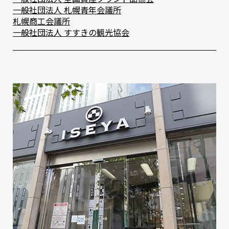
⼀般社団法⼈ 札幌⻘年会議所
札幌商⼯会議所
⼀般社団法⼈ すすきの観光協会