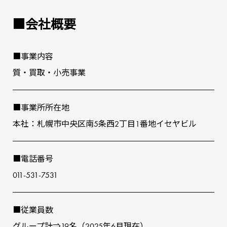
■会社概要
■事業内容
質‧買取‧⼩売事業
■事業所所在地
本社：札幌市中央区南5条⻄2丁⽬1番地イセヤビル
■電話番号
011-531-7531
■従業員数
グループ計⇒19名（2025年6⽉現在）