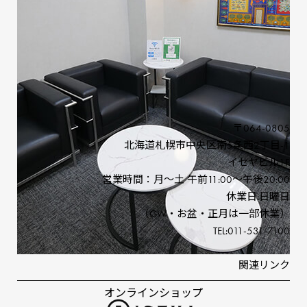
店舗案内
買取案内
事業紹介
ブランド
信頼と実績の伊勢屋グループ
〒064-0805
北海道札幌市中央区南5条⻄2丁⽬-1
イセヤビル1F
営業時間：⽉〜⼟ 午前11:00〜午後20:00
休業⽇:⽇曜⽇
（GW‧お盆‧正⽉は⼀部休業）
TEL:011-531-7100
関連リンク
オンラインショップ