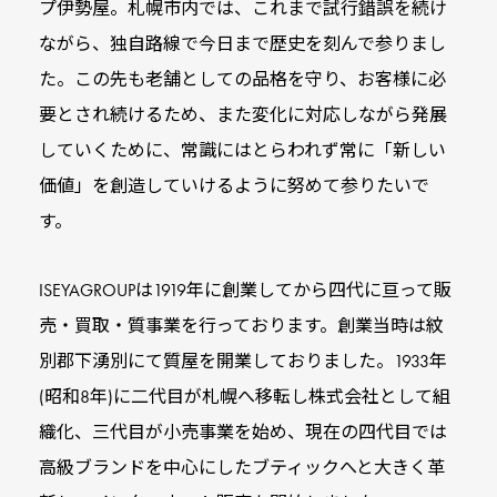
プ伊勢屋。札幌市内では、これまで試行錯誤を続け
ながら、独自路線で
今日まで歴史を刻んで参りまし
た。この先も老舗としての品格を守り、お客様に必
要と
され続けるため、また変化に対応しながら発展
していくために、常識にはとらわれず
常に「新しい
価値」を創造していけるように努めて参りたいで
す。
ISEYAGROUPは
1919年に創業してから四代に亘って販
売‧買取‧質事業を行っております。創業当時は
紋
別郡下湧別にて質屋を開業しておりました。1933年
(昭和8年)に二代目が札幌へ移転し
株式会社として組
織化、三代目が小売事業を始め、現在の四代目では
高級ブランドを
中心にしたブティックへと大きく革