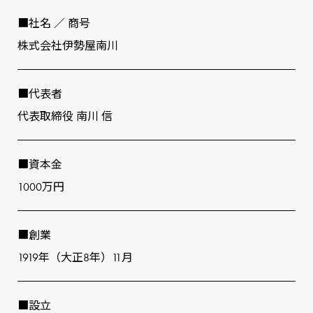
■社名 ∕ 商号
株式会社伊勢屋南川
■代表者
代表取締役 南川 信
■資本⾦
1000万円
■創業
1919年（⼤正8年）11⽉
■設⽴