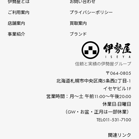
伊勢屋とは
お問い合わせ
ご利用案内
プライバシーポリシー
店舗案内
買取案内
事業紹介
ブランド
信頼と実績の伊勢屋グループ
〒064-0805
北海道札幌市中央区南5条⻄2丁⽬-1
イセヤビル1F
営業時間：⽉〜⼟ 午前11:00〜午後20:00
休業⽇:⽇曜⽇
（GW‧お盆‧正⽉は⼀部休業）
TEL:011-531-7100
関連リンク