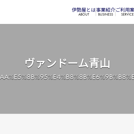
伊勢屋とは
事業紹介
ご利⽤
ABOUT
BUSINESS
SERVICE
ヴァンドーム青山
AA%E5%8B%95%E4%B8%8B%E6%9B%B8%