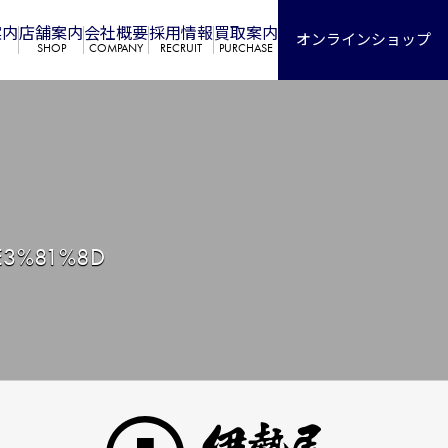
案内
店舗案内
会社概要
採⽤情報
買取案内
オンラインショップ
SHOP
COMPANY
RECRUIT
PURCHASE
E3%81%8D