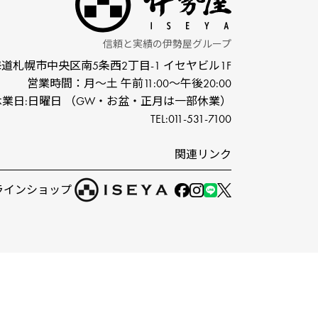
信頼と実績の伊勢屋グループ
道札幌市中央区南5条⻄2丁⽬-1
イセヤビル1F
営業時間：⽉〜⼟ 午前11:00〜午後20:00
休業⽇:⽇曜⽇
（GW‧お盆‧正⽉は⼀部休業）
TEL:011-531-7100
関連リンク
ラインショップ