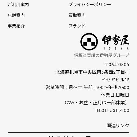
ご利用案内
プライバシーポリシー
店舗案内
買取案内
事業紹介
ブランド
信頼と実績の伊勢屋グループ
〒064-0805
北海道札幌市中央区南5条⻄2丁⽬-1
イセヤビル1F
営業時間：⽉〜⼟ 午前11:00〜午後20:00
休業⽇:⽇曜⽇
（GW‧お盆‧正⽉は⼀部休業）
TEL:011-531-7100
関連リンク