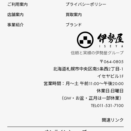
ご利用案内
プライバシーポリシー
店舗案内
買取案内
事業紹介
ブランド
信頼と実績の伊勢屋グループ
〒064-0805
北海道札幌市中央区南5条⻄2丁⽬-1
イセヤビル1F
営業時間：⽉〜⼟ 午前11:00〜午後20:00
休業⽇:⽇曜⽇
（GW‧お盆‧正⽉は⼀部休業）
TEL:011-531-7100
関連リンク