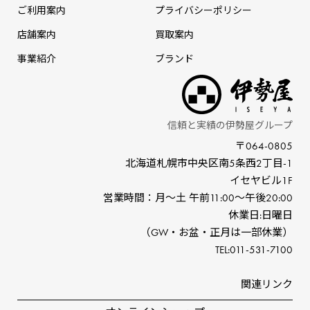
ご利用案内
プライバシーポリシー
店舗案内
買取案内
事業紹介
ブランド
信頼と実績の伊勢屋グループ
〒064-0805
北海道札幌市中央区南5条⻄2丁⽬-1
イセヤビル1F
営業時間：⽉〜⼟ 午前11:00〜午後20:00
休業⽇:⽇曜⽇
（GW‧お盆‧正⽉は⼀部休業）
TEL:011-531-7100
関連リンク