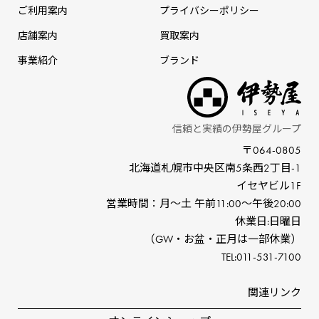
ご利用案内
プライバシーポリシー
店舗案内
買取案内
事業紹介
ブランド
信頼と実績の伊勢屋グループ
〒064-0805
北海道札幌市中央区南5条⻄2丁⽬-1
イセヤビル1F
営業時間：⽉〜⼟ 午前11:00〜午後20:00
休業⽇:⽇曜⽇
（GW‧お盆‧正⽉は⼀部休業）
TEL:011-531-7100
関連リンク